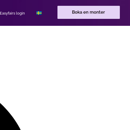
Boka en monter
asyfairs login