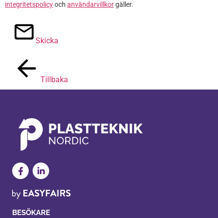
integritetspolicy
och
användarvillkor
gäller.
Skicka
Tillbaka
BESÖKARE