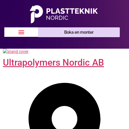
Boka en monter
Ultrapolymers Nordic AB