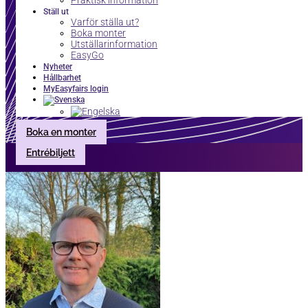
Praktisk information
Ställ ut
Varför ställa ut?
Boka monter
Utställarinformation
EasyGo
Nyheter
Hållbarhet
MyEasyfairs login
Boka en monter
Entrébiljett