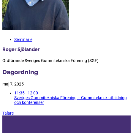
Seminarie
Roger Sjölander
Ordförande Sveriges Gummitekniska Förening (SGF)
Dagordning
maj 7, 2025
11:35 - 12:00
Sveriges Gummitekniska Förening – Gummiteknisk utbildning
och konferenser
Talare