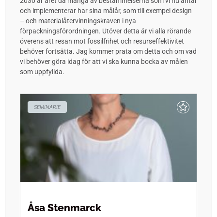
2030 är året då många av bestämmelserna som vi nu antar
och implementerar har sina målår, som till exempel design
– och materialåtervinningskraven i nya
förpackningsförordningen. Utöver detta är vi alla rörande
överens att resan mot fossilfrihet och resurseffektivitet
behöver fortsätta. Jag kommer prata om detta och om vad
vi behöver göra idag för att vi ska kunna bocka av målen
som uppfyllda.
SEMINARIE
Åsa Stenmarck