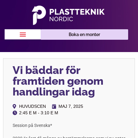
Boka en monter
Vi bäddar för
framtiden genom
handlingar idag
HUVUDSCEN
MAJ 7, 2025
2:45 E M - 3:10 E M
Session på Svenska*