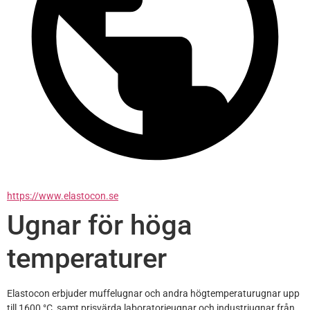
https://www.elastocon.se
Ugnar för höga
temperaturer
Elastocon erbjuder muffelugnar och andra högtemperaturugnar upp 
till 1600 °C, samt prisvärda laboratorieugnar och industriugnar från 