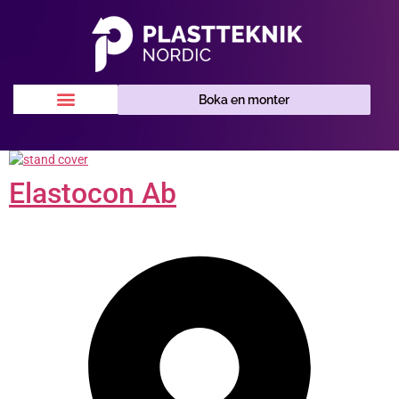
Boka en monter
Elastocon Ab