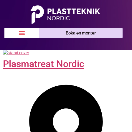
Boka en monter
Plasmatreat Nordic