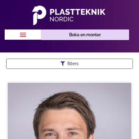
Boka en monter
filters