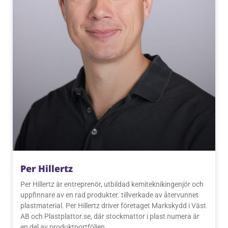
Per Hillertz
Per Hillertz är entreprenör, utbildad kemiteknikingenjör och
uppfinnare av en rad produkter. tillverkade av återvunnet
plastmaterial. Per Hillertz driver företaget Markskydd i Väst
AB och Plastplattor.se, där stockmattor i plast numera är
en del av produktportföljen.